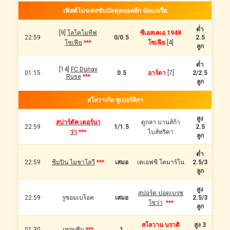
เฟิสต์โปรเฟสชันนัลฟุตบอลลีก บัลแกเรีย
ต่ำ
[9]
โลโคโมทีฟ
ซีเอสเคเอ 1948
22:59
0/0.5
2.5
โซเฟีย
***
โซเฟีย
[4]
ลูก
ต่ำ
[14]
FC Dunav
01:15
0.5
อาร์ดา
[7]
2/2.5
Ruse
***
ลูก
สโลวาเกีย ซูเปอร์ลีกา
สูง
สปาร์ตัค เตอร์นา
ดูกลา บานส์ก้า
22:59
1/1.5
2.5
ว่า
***
ไบส์ทริคา
ลูก
ต่ำ
22:59
ซีมปิน ไมชาโลวี
***
เสมอ
เคเอฟซี โคมาร์โน
2.5/3
ลูก
สูง
สปอร์ต ปอดเบรช
22:59
รูซอมเบร็อค
เสมอ
2.5/3
โซว่า
***
ลูก
สโลวาน บราติ
สูง 3
01:30
เทรนซิน
***
1