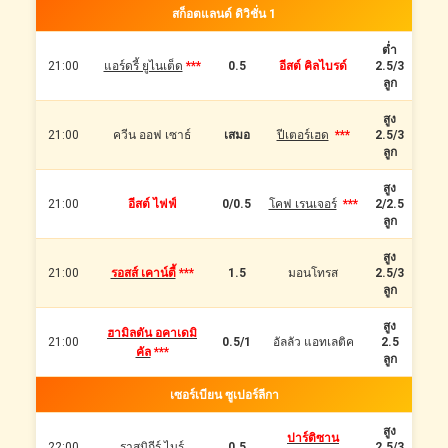
สก็อตแลนด์ ดิวิชั่น 1
ต่ำ
21:00
แอร์ดรี้ ยูไนเต็ด
***
0.5
อีสต์ คิลไบรด์
2.5/3
ลูก
สูง
21:00
ควีน ออฟ เซาธ์
เสมอ
ปีเตอร์เฮด
***
2.5/3
ลูก
สูง
21:00
อีสต์ ไฟฟ์
0/0.5
โคฟ เรนเจอร์
***
2/2.5
ลูก
สูง
21:00
รอสส์ เคาน์ตี้
***
1.5
มอนโทรส
2.5/3
ลูก
สูง
ฮามิลตัน อคาเดมิ
21:00
0.5/1
อัลลัว แอทเลติค
2.5
คัล
***
ลูก
เซอร์เบียน ซูเปอร์ลีกา
สูง
ปาร์ติซาน
22:00
ราสนิกีร์ ไนร์
0.5
2.5/3