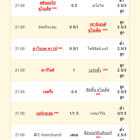
ต่ำ
สคันธอร์ป
21:00
0.5
เยโอวิล
2.5/3
ยูไนเต็ด
***
ลูก
สูง
เซาธ์เอนด์
21:00
อัลทริงแคม
0.5/1
2.5/3
ยูไนเต็ด
***
ลูก
ต่ำ
21:00
ฮาโรเกต ทาวน์
***
0.5/1
โซลิฮัลล์ มอร์
2.5/3
ลูก
สูง
21:00
คาร์ไลส์
1
วอร์ทติ้ง
***
2.5/3
ลูก
สูง
ซัตตั้น ยูไนเต็ด
21:00
วอคกิ้ง
0.5
2.5/3
***
ลูก
ต่ำ
21:00
บอร์เรแฮม
***
1/1.5
แทมเวิร์ธ
3/3.5
ลูก
ต่ำ
คิดเดอร์มินส์เตอร์
21:00
AFC Hornchurch
เสมอ
2.5/3
***