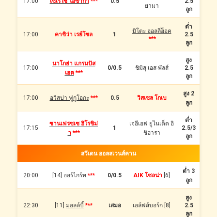
17:00
เซเรโซ โอซาก้า
***
0.5
2.5
ยามา
ลูก
ต่ำ
มิโตะ ฮอลลี่ฮ็อค
17:00
คาชิว่า เรย์โซล
1
2.5
***
ลูก
สูง
นาโกย่า แกรมปัส
17:00
0/0.5
ชิมิสุ เอส-พัลส์
2.5
เอต
***
ลูก
สูง 2
17:00
อวิสปา ฟูกูโอกะ
***
0.5
วิสเซล โกเบ
ลูก
ต่ำ
ซานเฟรซเซ ฮิโรชิม่
เจอีเอฟ ยูไนเต็ด อิ
17:15
1
2.5/3
า
***
ชิฮารา
ลูก
สวีเดน ออลสเวนส์คาน
ต่ำ 3
20:00
[14]
ออร์ไกร์ท
***
0/0.5
AIK โซลน่า
[6]
ลูก
สูง
22:30
[11]
มอลล์บี้
***
เสมอ
เอล์ฟส์บอร์ก [8]
2.5
ลูก