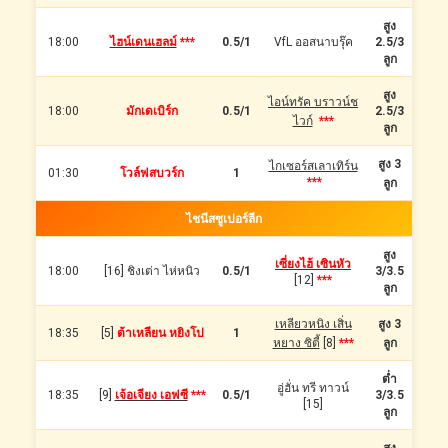
สูง
18:00
ไฮน์เดนเฮลม์
***
0.5/1
VfL ออสนาบรุ๊ค
2.5/3
ลูก
สูง
ไอน์ทรัค บราวน์ช
18:00
มักเดเบิร์ก
0.5/1
2.5/3
ไวก์
***
ลูก
สูง 3
ไกเซอร์สเลาเทิร์น
01:30
โวล์ฟสบวร์ก
1
***
ลูก
ไชนีสซูเปอร์ลีก
สูง
เซี่ยงไฮ้ เซินหัว
18:00
[16] ชิงเต่า ไห่หนิว
0.5/1
3/3.5
[12]
***
ลูก
เหลียวหนิง เสิ่น
สูง 3
18:35
[5]
ต้าเหลียน หยิงโป
1
หยาง ซิตี้
[8]
***
ลูก
ต่ำ
อู่ฮั่น ทรี ทาวน์
18:35
[9]
เจ้อเจียง เอฟซี
***
0.5/1
3/3.5
[15]
ลูก
สูง