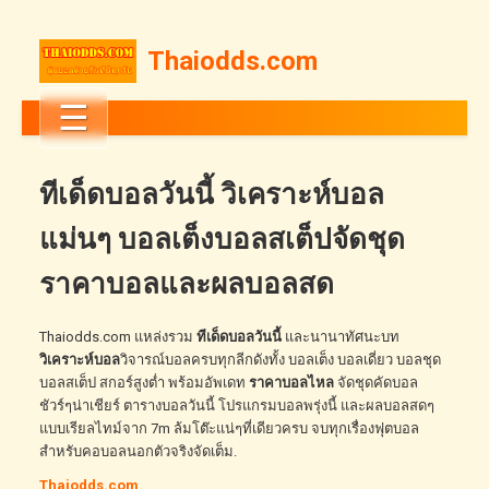
Thaiodds.com
☰
ทีเด็ดบอลวันนี้ วิเคราะห์บอล
แม่นๆ บอลเต็งบอลสเต็ปจัดชุด
ราคาบอลและผลบอลสด
Thaiodds.com แหล่งรวม
ทีเด็ดบอลวันนี้
และนานาทัศนะบท
วิเคราะห์บอล
วิจารณ์บอลครบทุกลีกดังทั้ง บอลเต็ง บอลเดี่ยว บอลชุด
บอลสเต็ป สกอร์สูงต่ำ พร้อมอัพเดท
ราคาบอลไหล
จัดชุดคัดบอล
ชัวร์ๆน่าเชียร์ ตารางบอลวันนี้ โปรแกรมบอลพรุ่งนี้ และผลบอลสดๆ
แบบเรียลไทม์จาก 7m ล้มโต๊ะแน่ๆที่เดียวครบ จบทุกเรื่องฟุตบอล
สำหรับคอบอลนอกตัวจริงจัดเต็ม.
Thaiodds.com