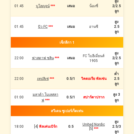
สูง
01:45
บูโลญจน์
***
เสมอ
น็องซี่
2/2.5
ลูก
สูง
01:45
ปัว FC
***
เสมอ
อานซี
2.5
ลูก
เช็กลีกา 1
สูง
FC โบฮีเมี่ยนส์
22:00
ฟาสตาฟ ซลิน
***
เสมอ
2/2.5
1905
ลูก
ต่ำ
22:00
เทปลิเซ่
***
0.5/1
วิคตอเรีย พัลเซ่น
2.5
ลูก
มลาด้า โบเลสลา
สูง 3
01:00
0.5/1
สปาร์ตาปราก
ฟ
***
ลูก
สวีเดน ซูเปอร์เร็ตเท่น
สูง
United Nordic
18:00
[4]
ฟัลเค่นเบิร์ก
0.5
2.5/3
[5]
***
ลูก