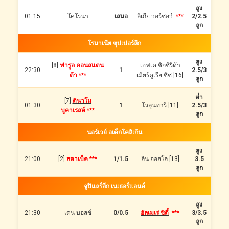
สูง
01:15
โคโรน่า
เสมอ
ลีเกีย วอร์ซอว์
***
2/2.5
ลูก
โรมาเนีย ซุปเปอร์ลีก
สูง
[8]
ฟารูล คอนสแตน
เอฟเค ซิกซีริด้า
22:30
1
2.5/3
ต้า
***
เมียร์คูเรีย ซิซ [16]
ลูก
ต่ำ
[7]
ดินาโม
01:30
1
โวลุนทารี่ [11]
2.5/3
บูคาเรสต์
***
ลูก
นอร์เวย์ อเด็กโคลิเก้น
สูง
21:00
[2]
สตาเบ็ค
***
1/1.5
ลิน ออสโล [13]
3.5
ลูก
จูปิแลร์ลีก เนเธอร์แลนด์
สูง
21:30
เดน บอสช์
0/0.5
อัลเมเร่ ซิตี้
***
3/3.5
ลูก