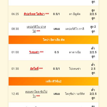
ลูก
สูง
06:25
ดิปอร์เทส โตลิม่า
***
0.5/1
ลา อีคูดัด
2/2.5
ลูก
เดปอร์ติโบ ปาส
สูง 2
08:30
เสมอ
เดปอร์ติโว กาลี
โต้
***
ลูก
โคปา อิตาเลีย คัพ
ต่ำ
01:00
วิเชนซ่า
***
0.5
คาตาเนีย
2/2.5
ลูก
ต่ำ
01:30
อัสโคลี่
***
0.5/1
โปเทนซ่า
2.5
ลูก
เจลีก ดิวิชั่น2
ต่ำ
คอนซาโดล ซัปโป
12:45
เสมอ
โตกุชิม่า วอร์ทิส
2/2.5
โร
***
ลูก
สูง