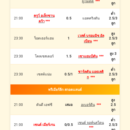
ยูไนเต็ด
***
ลูก
ต่ำ
ครูว์ อเล็กซาน
21:00
0.5
แอคคริงตัน
2.5/3
ดร้า
***
ลูก
สูง
เวสต์ บรอมมิช อัล
23:30
ร็อตเธอร์แฮม
1
2.5/3
เบียน
***
ลูก
สูง 3
23:30
โคลเชสเตอร์
1.5
เซาแธมป์ตัน
***
ลูก
ต่ำ
ชาร์ลตัน แอธเลติ
23:30
เชลท์แน่ม
0.5/1
2.5/3
ก
***
ลูก
พรีเมียร์ลีก สกอตแลนด์
สูง
21:00
ดันดี เอฟซี
เสมอ
อเบอร์ดีน
***
2.5
ลูก
ต่ำ
เซนต์ จอห์นสโตน
21:00
เซนต์ เมียร์เรน
0/0.5
2.5/3
***
ลูก