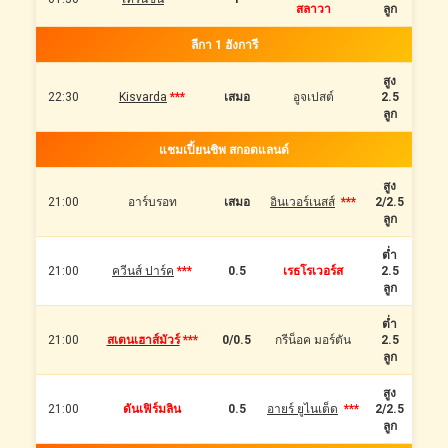
สลาวา
ลูก
ลีกา 1 ฮังการี
สูง
22:30
Kisvarda
***
เสมอ
อูจเปสต์
2.5
ลูก
แชมเปี้ยนชิพ สกอตแลนด์
สูง
21:00
อาร์บรอท
เสมอ
อินเวอร์เนสส์
***
2/2.5
ลูก
ต่ำ
21:00
ควีนส์ ปาร์ค
***
0.5
เรธโรเวอร์ส
2.5
ลูก
ต่ำ
21:00
สเตนเฮาส์มัวร์
***
0/0.5
กรีน็อค มอร์ตัน
2.5
ลูก
สูง
21:00
ดันเฟิร์มลิน
0.5
อายร์ ยูไนเต็ด
***
2/2.5
ลูก