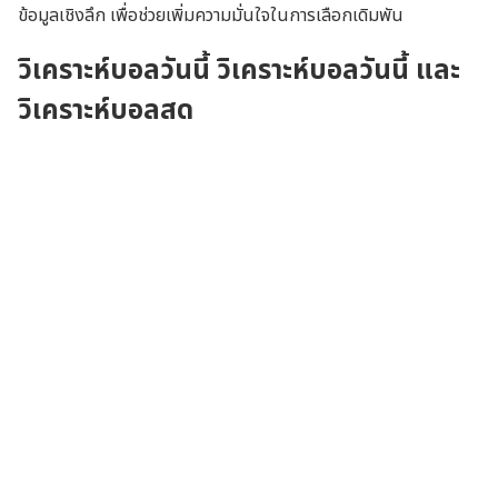
ข้อมูลเชิงลึก เพื่อช่วยเพิ่มความมั่นใจในการเลือกเดิมพัน
วิเคราะห์บอลวันนี้ วิเคราะห์บอลวันนี้ และ
วิเคราะห์บอลสด