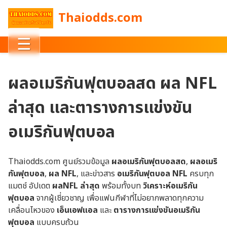
Thaiodds.com
☰
ผลอเมริกันฟุตบอลสด ผล NFL
ล่าสุด และตารางการแข่งขัน
อเมริกันฟุตบอล
Thaiodds.com ศูนย์รวมข้อมูล
ผลอเมริกันฟุตบอลสด
,
ผลอเมริ
กันฟุตบอล
,
ผล NFL
, และข่าวสาร
อเมริกันฟุตบอล NFL
ครบทุก
แมตช์ อัปเดต
ผลNFL ล่าสุด
พร้อมทั้งบท
วิเคราะห์อเมริกัน
ฟุตบอล
จากผู้เชี่ยวชาญ เพื่อแฟนกีฬาที่ไม่อยากพลาดทุกความ
เคลื่อนไหวของ
เอ็นเอฟแอล
และ
ตารางการแข่งขันอเมริกัน
ฟุตบอล
แบบครบถ้วน