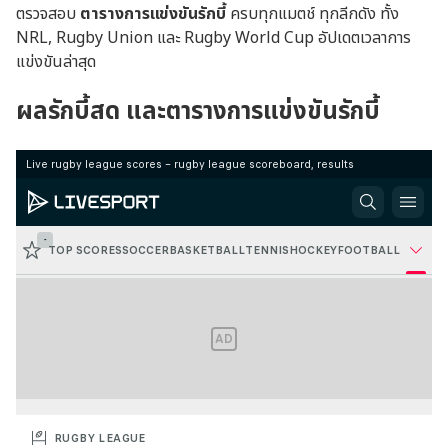
ตรวจสอบ
ตารางการแข่งขันรักบี้
ครบทุกแมตช์ ทุกลีกดัง ทั้ง
NRL, Rugby Union และ Rugby World Cup อัปเดตเวลาการ
แข่งขันล่าสุด
ผลรักบี้สด และตารางการแข่งขันรักบี้