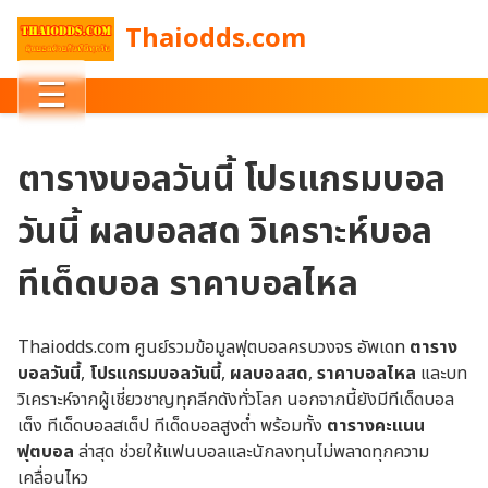
Thaiodds.com
☰
ตารางบอลวันนี้ โปรแกรมบอล
วันนี้ ผลบอลสด วิเคราะห์บอล
ทีเด็ดบอล ราคาบอลไหล
Thaiodds.com ศูนย์รวมข้อมูลฟุตบอลครบวงจร อัพเดท
ตาราง
บอลวันนี้
,
โปรแกรมบอลวันนี้
,
ผลบอลสด
,
ราคาบอลไหล
และบท
วิเคราะห์จากผู้เชี่ยวชาญทุกลีกดังทั่วโลก นอกจากนี้ยังมีทีเด็ดบอล
เต็ง ทีเด็ดบอลสเต็ป ทีเด็ดบอลสูงต่ำ พร้อมทั้ง
ตารางคะแนน
ฟุตบอล
ล่าสุด ช่วยให้แฟนบอลและนักลงทุนไม่พลาดทุกความ
เคลื่อนไหว